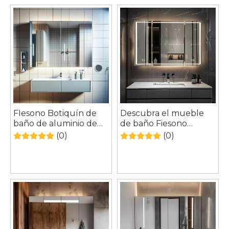
FIesono Botiquín de
Descubra el mueble
baño de aluminio de
de baño Fiesono
doble puerta con
Ultimate: iluminado,
(0)
(0)
espejo LED
antivaho, totalmente
personalizado,
de aluminio
resistente al agua, gran
espacio