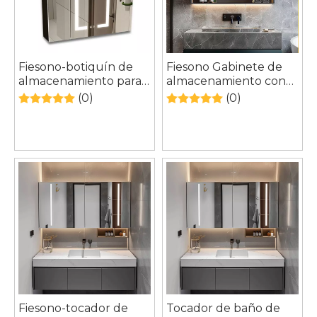
Fiesono-botiquín de
Fiesono Gabinete de
almacenamiento para
almacenamiento con
baño, espejo Led
espejo de aluminio
(0)
(0)
espacioso,
para baño, funcional,
impermeable, antivaho,
iluminado y montado
de aluminio, montado
en la pared, que ahorra
en la pared
espacio
Fiesono-tocador de
Tocador de baño de