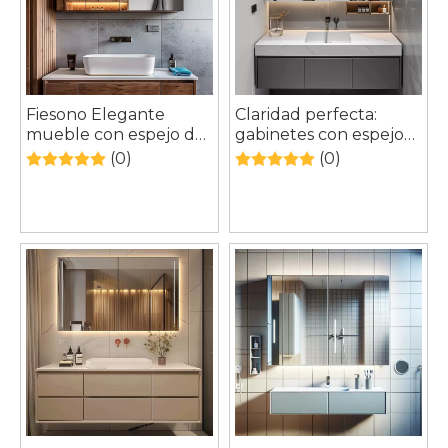
Fiesono Elegante
Claridad perfecta:
mueble con espejo de
gabinetes con espejo
aluminio con
de aluminio antivaho,
(0)
(0)
tecnología luminosa y
iluminados y
antivaho
personalizados de
Fiesono para su hogar