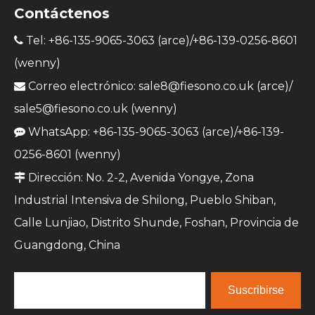
Contáctenos
Tel: +86-135-9065-3063 (arce)/+86-139-0256-8601

(wenny)
Correo electrónico:
sale8@fiesono.co.uk
(arce)/

sale5@fiesono.co.uk
(wenny)
WhatsApp: +86-135-9065-3063 (arce)/+86-139-

0256-8601 (wenny)
Dirección: No. 2-2, Avenida Yongye, Zona

Industrial Intensiva de Shilong, Pueblo Shiban,
Calle Lunjiao, Distrito Shunde, Foshan, Provincia de
Guangdong, China
Suscribirse