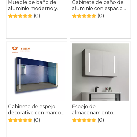
Mueble de baño de
Gabinete de baño de
aluminio moderno y
aluminio con espacio
contemporáneo con
engrosado, gabinete
(0)
(0)
espejo y luces: solución
con espejo inteligente
de almacenamiento
combinado con luz
elegante para su baño
Gabinete de espejo
Espejo de
decorativo con marco
almacenamiento
de metal montado en
montado en la pared
(0)
(0)
la pared con marco de
de aluminio, resistente
una sola cara para sala
al agua, con