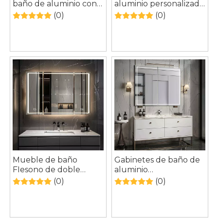
baño de aluminio con
aluminio personalizado
espejo moderno,
que ahorra espacio con
(0)
(0)
mueble flotante de
espejo y luz Fiesono
almacenamiento LED
hecho a medida para
baño
Mueble de baño
Gabinetes de baño de
FIesono de doble
aluminio
puerta de aluminio
personalizados FIesono
(0)
(0)
con iluminación LED
con espejo y luces