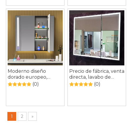
de estar, hotel y hogar
calefacción iluminada,
Sensor Led, botiquín
de baño
Moderno diseño
Precio de fábrica, venta
dorado europeo,
directa, lavabo de
montaje en pared,
hotel, gabinetes para
(0)
(0)
tocador de baño,
lavabo de baño, juego
conjunto de espejo
de tocador de baño
para lavabo, mueble
clásico con espejo Led
de lavabo de baño
impermeable
1
2
»