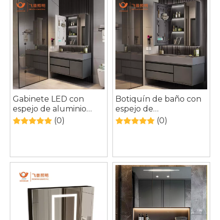
Gabinete LED con
Botiquín de baño con
espejo de aluminio
espejo de
personalizado y
almacenamiento libre
(0)
(0)
elegante de alta
de niebla iluminado
calidad moderno del
personalizado para el
hotel Fiesono
hogar del hotel
Fiesono