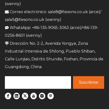
(wenny)
Correo electrónico:
sale8@fiesono.co.uk
(arce)/

sale5@fiesono.co.uk
(wenny)
WhatsApp: +86-135-9065-3063 (arce)/+86-139-

0256-8601 (wenny)
Dirección: No. 2-2, Avenida Yongye, Zona

Industrial Intensiva de Shilong, Pueblo Shiban,
Calle Lunjiao, Distrito Shunde, Foshan, Provincia de
Guangdong, China
Suscribirse