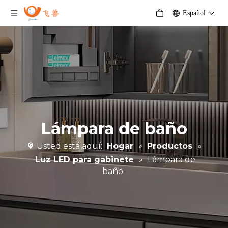
Español
Lámpara de baño
Usted está aquí:
Hogar
»
Productos
»
Luz LED para gabinete
»
Lámpara de
baño