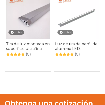
vídeo
vídeo
Tira de luz montada en
Luz de tira de perfil de
superficie ultrafina
aluminio LED
personalizada debajo
empotrada que cuida
(0)
(0)
del gabinete
los ojos de silicona para
gabinete
Obtenga una cotización