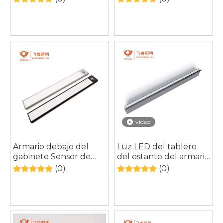
cocina, iluminación Led,
gabinete Sensor de
armario bajo luz
armario Accesorio de
iluminación de luz
vídeo
Armario debajo del
Luz LED del tablero
gabinete Sensor de
del estante del armario
movimiento Led
del armario laminado
(0)
(0)
gabinete batería
estrecho
recargable armario luz