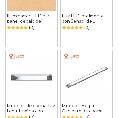
Iluminación LED para
Luz LED inteligente
panel debajo del
con Sensor de
gabinete SmartLife Pro
movimiento, Base de
(0)
(0)
con sensor de
cristal para pared,
movimiento y base de
armario, armario, suelo
vidrio
debajo del armario
Muebles de cocina, luz
Muebles Hogar
Led ultrafina con
Gabinete de cocina
Sensor, armario de
Led debajo del
(0)
(0)