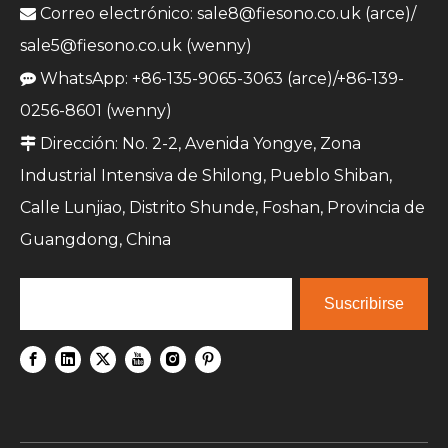
Correo electrónico:
sale8@fiesono.co.uk
(arce)/

sale5@fiesono.co.uk
(wenny)
WhatsApp: +86-135-9065-3063 (arce)/+86-139-

0256-8601 (wenny)
Dirección: No. 2-2, Avenida Yongye, Zona

Industrial Intensiva de Shilong, Pueblo Shiban,
Calle Lunjiao, Distrito Shunde, Foshan, Provincia de
Guangdong, China
Suscribirse