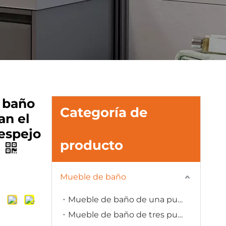
 baño
Categoría de
an el
 espejo
producto
z
Mueble de baño
Mueble de baño de una puerta
Mueble de baño de tres puertas