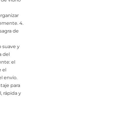
rganizar
remente. 4.
isagra de
 suave y
a del
nte: el
 el
l envío.
ntaje para
l, rápida y