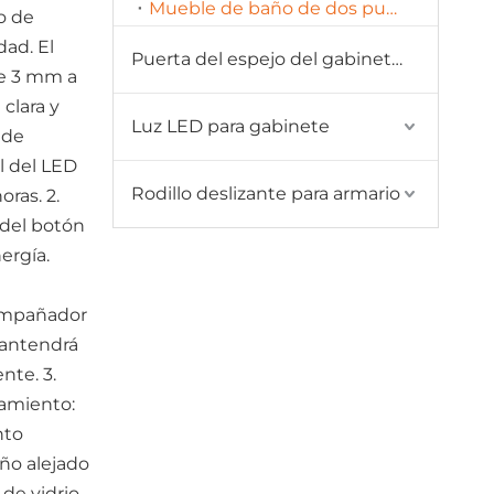
Mueble de baño de dos puertas
o de
dad. El
Puerta del espejo del gabinete del baño
de 3 mm a
clara y
Luz LED para gabinete
 de
l del LED
Rodillo deslizante para armario
ras. 2.
 del botón
ergía.
empañador
mantendrá
nte. 3.
amiento:
nto
ño alejado
 de vidrio