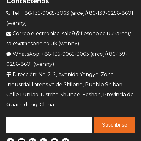
Contáctenos
Tel: +86-135-9065-3063 (arce)/+86-139-0256-8601

(wenny)
Correo electrónico:
sale8@fiesono.co.uk
(arce)/

sale5@fiesono.co.uk
(wenny)
WhatsApp: +86-135-9065-3063 (arce)/+86-139-

0256-8601 (wenny)
Dirección: No. 2-2, Avenida Yongye, Zona

Industrial Intensiva de Shilong, Pueblo Shiban,
Calle Lunjiao, Distrito Shunde, Foshan, Provincia de
Guangdong, China
Suscribirse