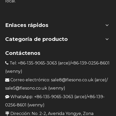
local.
Enlaces rápidos
Categoría de producto
Contáctenos
Tel: +86-135-9065-3063 (arce)/+86-139-0256-8601

(wenny)
Correo electrónico:
sale8@fiesono.co.uk
(arce)/

sale5@fiesono.co.uk
(wenny)
WhatsApp: +86-135-9065-3063 (arce)/+86-139-

0256-8601 (wenny)
Dirección: No. 2-2, Avenida Yongye, Zona
