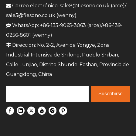
Correo electrónico:
sale8@fiesono.co.uk
(arce)/

sale5@fiesono.co.uk
(wenny)
WhatsApp: +86-135-9065-3063 (arce)/+86-139-

0256-8601 (wenny)
Dirección: No. 2-2, Avenida Yongye, Zona

Industrial Intensiva de Shilong, Pueblo Shiban,
Calle Lunjiao, Distrito Shunde, Foshan, Provincia de
Guangdong, China
Suscribirse